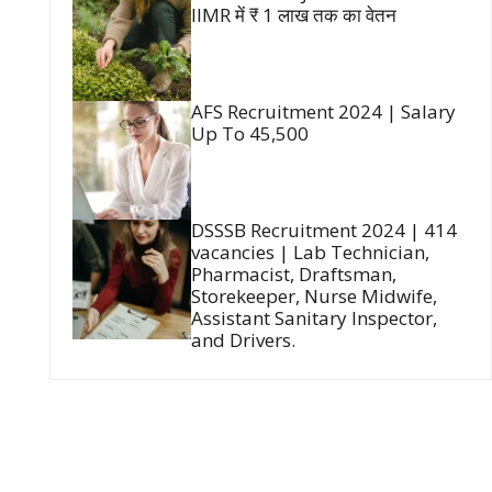
IIMR में ₹ 1 लाख तक का वेतन
AFS Recruitment 2024 | Salary
Up To 45,500
DSSSB Recruitment 2024 | 414
vacancies | Lab Technician,
Pharmacist, Draftsman,
Storekeeper, Nurse Midwife,
Assistant Sanitary Inspector,
and Drivers.