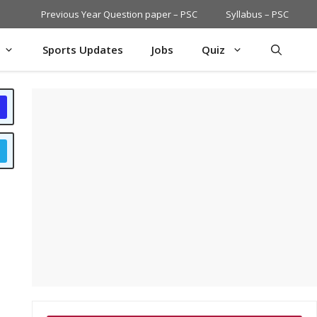
Previous Year Question paper – PSC
Syllabus – PSC
Sports Updates
Jobs
Quiz