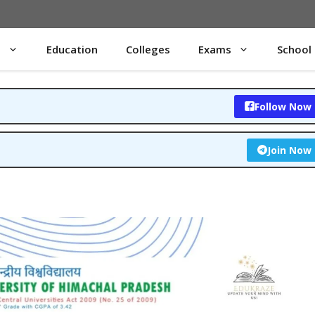
s
Education
Colleges
Exams
School
Follow Now
Join Now