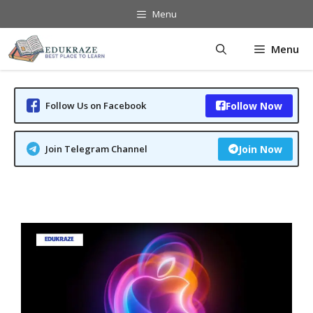
Skip
Menu
to
content
Menu
Follow Us on Facebook
Follow Now
Join Telegram Channel
Join Now